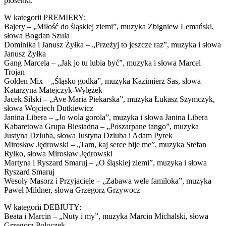
piosenki.
W kategorii PREMIERY:
Bajery – „Miłość do śląskiej ziemi”, muzyka Zbigniew Lemański,
słowa Bogdan Szula
Dominika i Janusz Żyłka – „Przeżyj to jeszcze raz”, muzyka i słowa
Janusz Żyłka
Gang Marcela – „Jak jo tu lubia być”, muzyka i słowa Marcel
Trojan
Golden Mix – „Śląsko godka”, muzyka Kazimierz Sas, słowa
Katarzyna Matejczyk-Wylężek
Jacek Silski – „Ave Maria Piekarska”, muzyka Łukasz Szymczyk,
słowa Wojciech Dutkiewicz
Janina Libera – „Jo wola gorola”, muzyka i słowa Janina Libera
Kabaretowa Grupa Biesiadna – „Poszarpane tango”, muzyka
Justyna Dziuba, słowa Justyna Dziuba i Adam Pyrek
Mirosław Jędrowski – „Tam, kaj serce bije me”, muzyka Stefan
Rylko, słowa Mirosław Jędrowski
Martyna i Ryszard Smaruj – „O śląskiej ziemi”, muzyka i słowa
Ryszard Smaruj
Wesoły Masorz i Przyjaciele – „Zabawa wele familoka”, muzyka
Paweł Mildner, słowa Grzegorz Grzywocz
W kategorii DEBIUTY:
Beata i Marcin – „Nuty i my”, muzyka Marcin Michalski, słowa
Grzegorz Poloczek