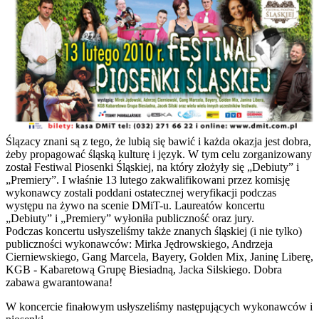
Ślązacy znani są z tego, że lubią się bawić i każda okazja jest dobra,
żeby propagować śląską kulturę i język. W tym celu zorganizowany
został Festiwal Piosenki Śląskiej, na który złożyły się „Debiuty” i
„Premiery”. I właśnie 13 lutego zakwalifikowani przez komisję
wykonawcy zostali poddani ostatecznej weryfikacji podczas
występu na żywo na scenie DMiT-u. Laureatów koncertu
„Debiuty” i „Premiery” wyłoniła publiczność oraz jury.
Podczas koncertu usłyszeliśmy także znanych śląskiej (i nie tylko)
publiczności wykonawców: Mirka Jędrowskiego, Andrzeja
Cierniewskiego, Gang Marcela, Bayery, Golden Mix, Janinę Liberę,
KGB - Kabaretową Grupę Biesiadną, Jacka Silskiego. Dobra
zabawa gwarantowana!
W koncercie finałowym usłyszeliśmy następujących wykonawców i