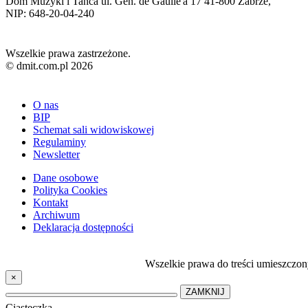
Dom Muzyki i Tańca ul. Gen. de Gaulle'a 17 41-800 Zabrze,
NIP: 648-20-04-240
Wszelkie prawa zastrzeżone.
© dmit.com.pl 2026
O nas
BIP
Schemat sali widowiskowej
Regulaminy
Newsletter
Dane osobowe
Polityka Cookies
Kontakt
Archiwum
Deklaracja dostępności
Wszelkie prawa do treści umieszczon
×
ZAMKNIJ
Ciasteczka.