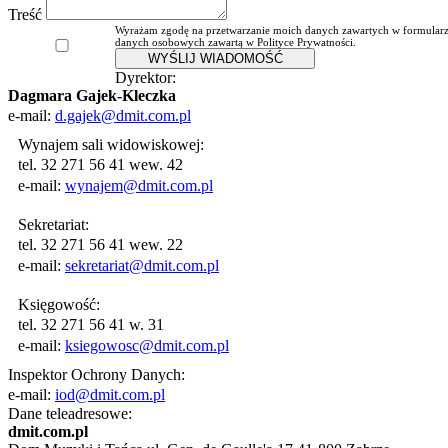
Treść
Wyrażam zgodę na przetwarzanie moich danych zawartych w formularzu 
danych osobowych zawartą w Polityce Prywatności.
WYŚLIJ WIADOMOŚĆ
Dyrektor:
Dagmara Gajek-Kleczka
e-mail:
d.gajek@dmit.com.pl
Wynajem sali widowiskowej:
tel. 32 271 56 41 wew. 42
e-mail:
wynajem@dmit.com.pl
Sekretariat:
tel. 32 271 56 41 wew. 22
e-mail:
sekretariat@dmit.com.pl
Księgowość:
tel. 32 271 56 41 w. 31
e-mail:
ksiegowosc@dmit.com.pl
Inspektor Ochrony Danych:
e-mail:
iod@dmit.com.pl
Dane teleadresowe:
dmit.com.pl