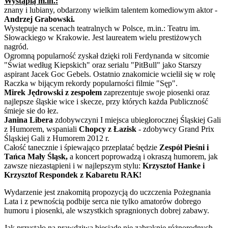
Wystąpią m.in.:
znany i lubiany, obdarzony wielkim talentem komediowym aktor -
Andrzej Grabowski.
Występuje na scenach teatralnych w Polsce, m.in.: Teatru im.
Słowackiego w Krakowie. Jest laureatem wielu prestiżowych
nagród.
Ogromną popularność zyskał dzięki roli Ferdynanda w sitcomie
"Świat według Kiepskich" oraz serialu "PitBull" jako Starszy
aspirant Jacek Goc Gebels. Ostatnio znakomicie wcielił się w rolę
Raczka w bijącym rekordy popularności filmie "Sęp".
Mirek Jędrowski z zespołem
zaprezentuje swoje piosenki oraz
najlepsze śląskie wice i skecze, przy których każda Publiczność
śmieje sie do łez.
Janina Libera
zdobywczyni I miejsca ubiegłorocznej Śląskiej Gali
z Humorem, wspaniali
Chopcy z Łazisk
- zdobywcy Grand Prix
Śląskiej Gali z Humorem 2012 r.
Całość tanecznie i śpiewająco przeplatać będzie
Zespół Pieśni i
Tańca Mały Śląsk,
a koncert poprowadzą i okraszą humorem, jak
zawsze niezastąpieni i w najlepszym stylu:
Krzysztof Hanke i
Krzysztof Respondek z Kabaretu RAK!
Wydarzenie jest znakomitą propozycją do uczczenia Pożegnania
Lata i z pewnością podbije serca nie tylko amatorów dobrego
humoru i piosenki, ale wszystkich spragnionych dobrej zabawy.
Jak przystało na prawdziwą biesiadę nie zabraknie różnorodnych