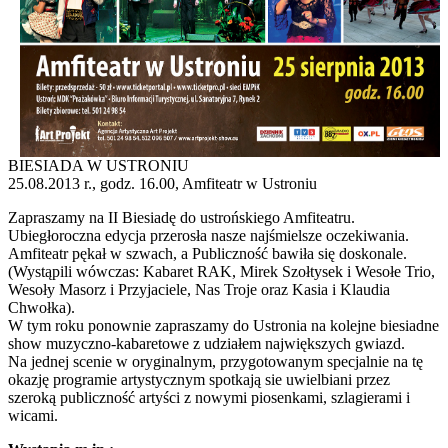
BIESIADA W USTRONIU
25.08.2013 r., godz. 16.00, Amfiteatr w Ustroniu
Zapraszamy na II Biesiadę do ustrońskiego Amfiteatru.
Ubiegłoroczna edycja przerosła nasze najśmielsze oczekiwania.
Amfiteatr pękał w szwach, a Publiczność bawiła się doskonale.
(Wystąpili wówczas: Kabaret RAK, Mirek Szołtysek i Wesołe Trio,
Wesoły Masorz i Przyjaciele, Nas Troje oraz Kasia i Klaudia
Chwołka).
W tym roku ponownie zapraszamy do Ustronia na kolejne biesiadne
show muzyczno-kabaretowe z udziałem największych gwiazd.
Na jednej scenie w oryginalnym, przygotowanym specjalnie na tę
okazję programie artystycznym spotkają sie uwielbiani przez
szeroką publiczność artyści z nowymi piosenkami, szlagierami i
wicami.