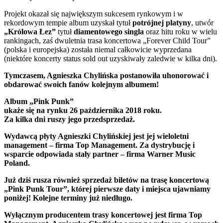
Projekt okazał się największym sukcesem rynkowym i w
rekordowym tempie album uzyskał tytuł
potrójnej platyny
, utwór
„Królowa Łez”
tytuł
diamentowego singla
oraz hitu roku w wielu
rankingach, zaś dwuletnia trasa koncertowa „Forever Child Tour”
(polska i europejska) została niemal całkowicie wyprzedana
(niektóre koncerty status sold out uzyskiwały zaledwie w kilka dni).
Tymczasem, Agnieszka Chylińska postanowiła uhonorować i
obdarować swoich fanów kolejnym albumem!
Album „Pink Punk”
ukaże się na rynku 26 października 2018 roku.
Za kilka dni ruszy jego przedsprzedaż.
Wydawcą płyty Agnieszki Chylińskiej jest jej wieloletni
management – firma Top Management. Za dystrybucję i
wsparcie odpowiada stały partner – firma Warner Music
Poland.
Już dziś rusza również sprzedaż biletów na trasę koncertową
„Pink Punk Tour”, której pierwsze daty i miejsca ujawniamy
poniżej! Kolejne terminy już niedługo.
Wyłącznym producentem trasy koncertowej jest firma Top