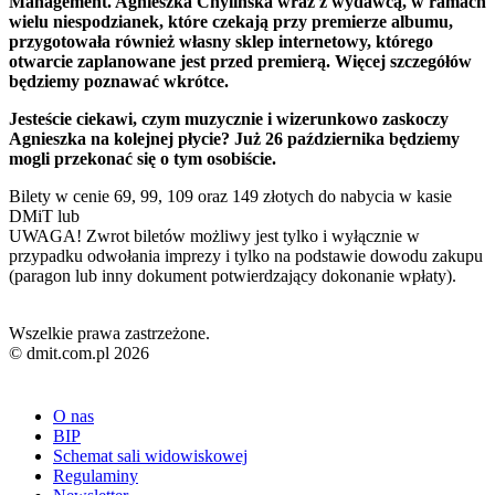
Management. Agnieszka Chylińska wraz z wydawcą, w ramach
wielu niespodzianek, które czekają przy premierze albumu,
przygotowała również własny sklep internetowy, którego
otwarcie zaplanowane jest przed premierą. Więcej szczegółów
będziemy poznawać wkrótce.
Jesteście ciekawi, czym muzycznie i wizerunkowo zaskoczy
Agnieszka na kolejnej płycie? Już 26 października będziemy
mogli przekonać się o tym osobiście.
Bilety w cenie 69, 99, 109 oraz 149 złotych do nabycia w kasie
DMiT lub
UWAGA! Zwrot biletów możliwy jest tylko i wyłącznie w
przypadku odwołania imprezy i tylko na podstawie dowodu zakupu
(paragon lub inny dokument potwierdzający dokonanie wpłaty).
Wszelkie prawa zastrzeżone.
© dmit.com.pl 2026
O nas
BIP
Schemat sali widowiskowej
Regulaminy