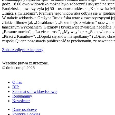
godz. 18.00 owo widowisko można było zobaczyć i usłyszeć na sce
Brodzińska, towarzyszyła jej 50 – osobowa orkiestra „Krakowska Mł
„Tańca z gwiazdami”. Premiera tego widowiska odbyła się w grudni
W trakcie widowiska Grażyna Brodzińska wraz z towarzyszącymi jej
z takich filmów jak „Casablanca”, „Przeminęło z wiatrem” oraz „T
tanecznym wykonaniem. Grzmoty i błyskawice zwiastują nadejście „
„Besame mucho”, „ La vie en rose”, „My way” oraz „Somewhere ove
„Piraci z Karaibów”, „Dopóki się znów nie spotkamy” i „Ojciec ch
zespołu Quenn pozostawia publiczność w przekonaniu, że nawet najmn
Zobacz zdjęcia z imprezy
Wszelkie prawa zastrzeżone.
© dmit.com.pl 2026
O nas
BIP
Schemat sali widowiskowej
Regulaminy
Newsletter
Dane osobowe
Polityka Cookies