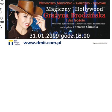
yna
ły
”.
ny
tym
”,