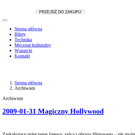
Koszyk
zł
/
szt.
PRZEJDŹ DO ZAKUPU
Strona główna
Bilety
Technika
Mecenat kulturalny
Wsparcie
Kontakt
Strona główna
Archiwum
Archiwum
2009-01-31 Magiczny Hollywood
Zaskakujące połączenie śpiewu, tańca i obrazu filmowego – tak moż