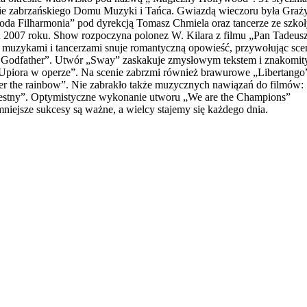
nie zabrzańskiego Domu Muzyki i Tańca. Gwiazdą wieczoru była Graż
oda Filharmonia” pod dyrekcją Tomasz Chmiela oraz tancerze ze szko
u 2007 roku. Show rozpoczyna polonez W. Kilara z filmu „Pan Tadeusz
 muzykami i tancerzami snuje romantyczną opowieść, przywołując sce
he Godfather”. Utwór „Sway” zaskakuje zmysłowym tekstem i znakomi
Upiora w operze”. Na scenie zabrzmi również brawurowe „Libertango
r the rainbow”. Nie zabrakło także muzycznych nawiązań do filmów:
rzestny”. Optymistyczne wykonanie utworu „We are the Champions”
iejsze sukcesy są ważne, a wielcy stajemy się każdego dnia.