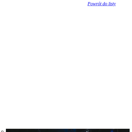
Powrót do listy
 o