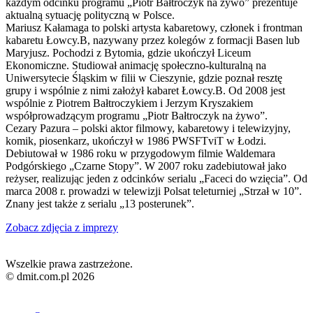
każdym odcinku programu „Piotr Bałtroczyk na żywo” prezentuje
aktualną sytuację polityczną w Polsce.
Mariusz Kałamaga to polski artysta kabaretowy, członek i frontman
kabaretu Łowcy.B, nazywany przez kolegów z formacji Basen lub
Maryjusz. Pochodzi z Bytomia, gdzie ukończył Liceum
Ekonomiczne. Studiował animację społeczno-kulturalną na
Uniwersytecie Śląskim w filii w Cieszynie, gdzie poznał resztę
grupy i wspólnie z nimi założył kabaret Łowcy.B. Od 2008 jest
wspólnie z Piotrem Bałtroczykiem i Jerzym Kryszakiem
współprowadzącym programu „Piotr Bałtroczyk na żywo”.
Cezary Pazura – polski aktor filmowy, kabaretowy i telewizyjny,
komik, piosenkarz, ukończył w 1986 PWSFTviT w Łodzi.
Debiutował w 1986 roku w przygodowym filmie Waldemara
Podgórskiego „Czarne Stopy”. W 2007 roku zadebiutował jako
reżyser, realizując jeden z odcinków serialu „Faceci do wzięcia”. Od
marca 2008 r. prowadzi w telewizji Polsat teleturniej „Strzał w 10”.
Znany jest także z serialu „13 posterunek”.
Zobacz zdjęcia z imprezy
Wszelkie prawa zastrzeżone.
© dmit.com.pl 2026