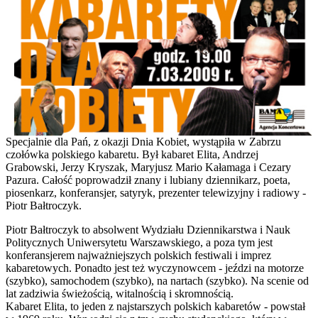
Specjalnie dla Pań, z okazji Dnia Kobiet, wystąpiła w Zabrzu
czołówka polskiego kabaretu. Był kabaret Elita, Andrzej
Grabowski, Jerzy Kryszak, Maryjusz Mario Kałamaga i Cezary
Pazura. Całość poprowadził znany i lubiany dziennikarz, poeta,
piosenkarz, konferansjer, satyryk, prezenter telewizyjny i radiowy -
Piotr Bałtroczyk.
Piotr Bałtroczyk to absolwent Wydziału Dziennikarstwa i Nauk
Politycznych Uniwersytetu Warszawskiego, a poza tym jest
konferansjerem najważniejszych polskich festiwali i imprez
kabaretowych. Ponadto jest też wyczynowcem - jeździ na motorze
(szybko), samochodem (szybko), na nartach (szybko). Na scenie od
lat zadziwia świeżością, witalnością i skromnością.
Kabaret Elita, to jeden z najstarszych polskich kabaretów - powstał