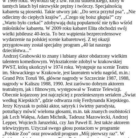
w 1969 roku. Wywodzi się z tzw. ruchu studenckiego, który w
tamtych latach był niezwykle prężny i twórczy. Specjalnością
kabaretu są piosenki. Takie utwory jak: „Do serca przytul psa”, „Nie
odlecimy do ciepłych krajów”, „Czego się boisz głupia?” czy
„Warto było czekać” zdobywają dużą popularność nie tylko wśród
miłośników kabaretu. W 2009 roku kabaret Elita obchodzi swój
wielki jubileusz 40-lecia. To bez wątpienia bezprecedensowe
wydarzenie na polskiej scenie kabaretowej. Z tej okazji
przygotowany został specjalny program „40 lat naszego
dzieciństwa...”
Andrzej Grabowski to znany i lubiany aktor obdarzony wielkim
talentem komediowym. Wykształcenie zdobył w krakowskiej
PWST, którą ukończył w 1974 roku. Występuje na scenie Teatru
im. Słowackiego w Krakowie, jest laureatem wielu nagród, m.in.:
Grand Prix Toruń '86, główne nagrody w Szczecinie 1987, 1988,
nagrody w Kaliszu 1988, 1990. Jest zarówno dobrym aktorem
teatralnym, jak i filmowym, występował w Teatrze Telewizji.
Obecnie kojarzony jest najczęściej z prześmiesznym serialem „Świat
według Kiepskich”, gdzie odtwarza rolę Ferdynanda Kiepskiego.
Jerzy Kryszak to polski aktor, satyryk i świetny parodysta,
potrafiący mówić wieloma głosami, m.in. tak znanych osobistości
jak Lech Wałęsa, Adam Michnik, Tadeusz Mazowiecki, Andrzej
Lepper, Wojciech Jaruzelski, czy Jan Paweł II. Jest także aktorem
telewizyjnym. Użyczał swego głosu postaciom w programie
„Polskie Zoo” oraz prowadził program „Mój pierwszy raz”. W