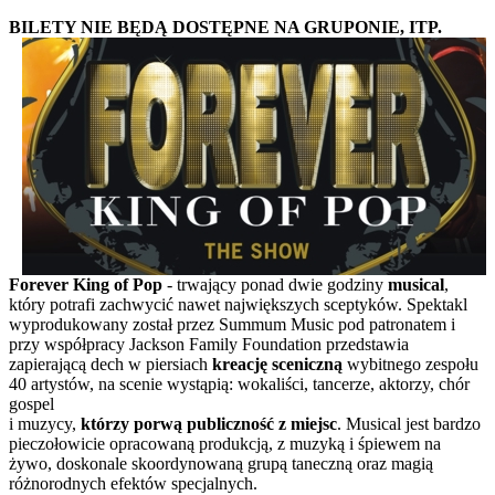
BILETY NIE BĘDĄ DOSTĘPNE NA GRUPONIE, ITP.
Forever King of Pop
- trwający ponad dwie godziny
musical
,
który potrafi zachwycić nawet największych sceptyków. Spektakl
wyprodukowany został przez Summum Music pod patronatem i
przy współpracy Jackson Family Foundation przedstawia
zapierającą dech w piersiach
kreację sceniczną
wybitnego zespołu
40 artystów, na scenie wystąpią: wokaliści, tancerze, aktorzy, chór
gospel
i muzycy,
którzy porwą publiczność z miejsc
. Musical jest bardzo
pieczołowicie opracowaną produkcją, z muzyką i śpiewem na
żywo, doskonale skoordynowaną grupą taneczną oraz magią
różnorodnych efektów specjalnych.