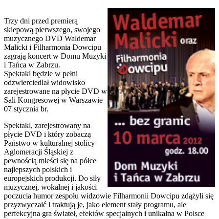
Trzy dni przed premierą
sklepową pierwszego, swojego
muzycznego DVD Waldemar
Malicki i Filharmonia Dowcipu
zagrają koncert w Domu Muzyki
i Tańca w Zabrzu.
Spektakl będzie w pełni
odzwierciedlał widowisko
zarejestrowane na płycie DVD w
Sali Kongresowej w Warszawie
07 stycznia br.
Spektakl, zarejestrowany na
płycie DVD i który zobaczą
Państwo w kulturalnej stolicy
Aglomeracji Śląskiej z
pewnością mieści się na półce
najlepszych polskich i
europejskich produkcji. Do siły
muzycznej, wokalnej i jakości
poczucia humor zespołu widzowie Filharmonii Dowcipu zdążyli się
przyzwyczaić i traktują je, jako element stały programu, ale
perfekcyjna gra świateł, efektów specjalnych i unikalna w Polsce