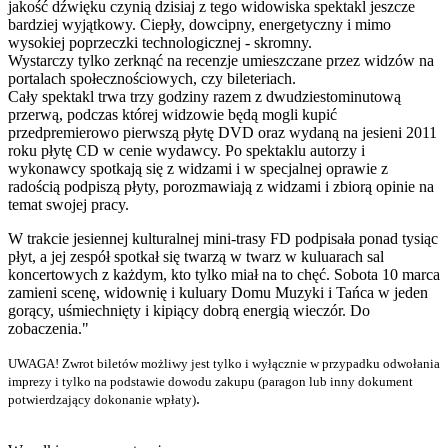
jakość dźwięku czynią dzisiaj z tego widowiska spektakl jeszcze
bardziej wyjątkowy. Ciepły, dowcipny, energetyczny i mimo
wysokiej poprzeczki technologicznej - skromny.
Wystarczy tylko zerknąć na recenzje umieszczane przez widzów na
portalach społecznościowych, czy bileteriach.
Cały spektakl trwa trzy godziny razem z dwudziestominutową
przerwą, podczas której widzowie będą mogli kupić
przedpremierowo pierwszą płytę DVD oraz wydaną na jesieni 2011
roku płytę CD w cenie wydawcy. Po spektaklu autorzy i
wykonawcy spotkają się z widzami i w specjalnej oprawie z
radością podpiszą płyty, porozmawiają z widzami i zbiorą opinie na
temat swojej pracy.
W trakcie jesiennej kulturalnej mini-trasy FD podpisała ponad tysiąc
płyt, a jej zespół spotkał się twarzą w twarz w kuluarach sal
koncertowych z każdym, kto tylko miał na to chęć. Sobota 10 marca
zamieni scenę, widownię i kuluary Domu Muzyki i Tańca w jeden
gorący, uśmiechnięty i kipiący dobrą energią wieczór. Do
zobaczenia."
UWAGA! Zwrot biletów możliwy jest tylko i wyłącznie w przypadku odwołania
imprezy i tylko na podstawie dowodu zakupu (paragon lub inny dokument
.
potwierdzający dokonanie wpłaty)