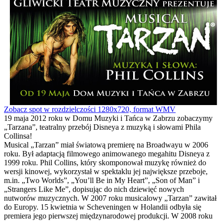
Zobacz spot w rozdzielczości 1280x720, format WMV
19 maja 2012 roku w Domu Muzyki i Tańca w Zabrzu zobaczymy
„Tarzana”, teatralny przebój Disneya z muzyką i słowami Phila
Collinsa!
Musical „Tarzan” miał światową premierę na Broadwayu w 2006
roku. Był adaptacją filmowego animowanego megahitu Disneya z
1999 roku. Phil Collins, który skomponował muzykę również do
wersji kinowej, wykorzystał w spektaklu jej największe przeboje,
m.in. „Two Worlds”, „You’ll Be in My Heart”, „Son of Man” i
„Strangers Like Me”, dopisując do nich dziewięć nowych
nutworów muzycznych. W 2007 roku musicalowy „Tarzan” zawitał
do Europy. 15 kwietnia w Scheveningen w Holandii odbyła się
premiera jego pierwszej międzynarodowej produkcji. W 2008 roku