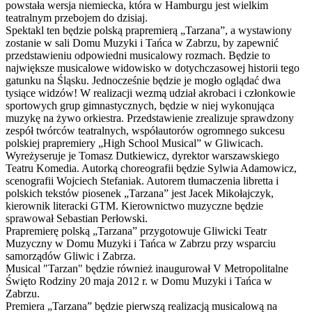
powstała wersja niemiecka, która w Hamburgu jest wielkim
teatralnym przebojem do dzisiaj.
Spektakl ten będzie polską prapremierą „Tarzana”, a wystawiony
zostanie w sali Domu Muzyki i Tańca w Zabrzu, by zapewnić
przedstawieniu odpowiedni musicalowy rozmach. Będzie to
największe musicalowe widowisko w dotychczasowej historii tego
gatunku na Śląsku. Jednocześnie będzie je mogło oglądać dwa
tysiące widzów! W realizacji wezmą udział akrobaci i członkowie
sportowych grup gimnastycznych, będzie w niej wykonująca
muzykę na żywo orkiestra. Przedstawienie zrealizuje sprawdzony
zespół twórców teatralnych, współautorów ogromnego sukcesu
polskiej prapremiery „High School Musical” w Gliwicach.
Wyreżyseruje je Tomasz Dutkiewicz, dyrektor warszawskiego
Teatru Komedia. Autorką choreografii będzie Sylwia Adamowicz,
scenografii Wojciech Stefaniak. Autorem tłumaczenia libretta i
polskich tekstów piosenek „Tarzana” jest Jacek Mikołajczyk,
kierownik literacki GTM. Kierownictwo muzyczne będzie
sprawował Sebastian Perłowski.
Prapremierę polską „Tarzana” przygotowuje Gliwicki Teatr
Muzyczny w Domu Muzyki i Tańca w Zabrzu przy wsparciu
samorządów Gliwic i Zabrza.
Musical "Tarzan" będzie również inaugurował V Metropolitalne
Święto Rodziny 20 maja 2012 r. w Domu Muzyki i Tańca w
Zabrzu.
Premiera „Tarzana” będzie pierwszą realizacją musicalową na