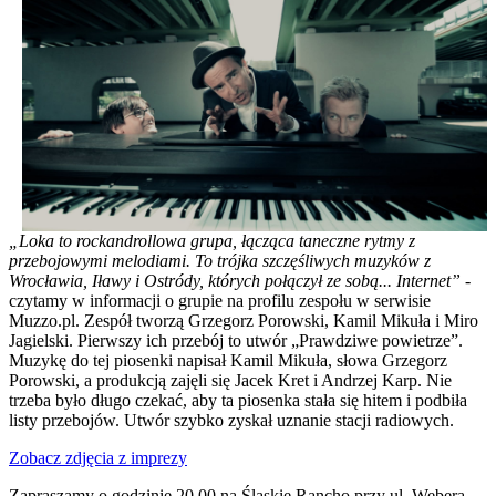
„Loka to rockandrollowa grupa, łącząca taneczne rytmy z
przebojowymi melodiami. To trójka szczęśliwych muzyków z
Wrocławia, Iławy i Ostródy, których połączył ze sobą... Internet”
-
czytamy w informacji o grupie na profilu zespołu w serwisie
Muzzo.pl. Zespół tworzą Grzegorz Porowski, Kamil Mikuła i Miro
Jagielski. Pierwszy ich przebój to utwór „Prawdziwe powietrze”.
Muzykę do tej piosenki napisał Kamil Mikuła, słowa Grzegorz
Porowski, a produkcją zajęli się Jacek Kret i Andrzej Karp. Nie
trzeba było długo czekać, aby ta piosenka stała się hitem i podbiła
listy przebojów. Utwór szybko zyskał uznanie stacji radiowych.
Zobacz zdjęcia z imprezy
Zapraszamy o godzinie 20.00 na Śląskie Rancho przy ul. Webera.