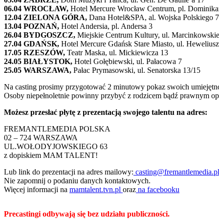
06.04 WROCŁAW,
Hotel Mercure Wrocław Centrum, pl. Dominika
12.04 ZIELONA GÓRA,
Dana Hotel&SPA, al. Wojska Polskiego 
13.04 POZNAŃ,
Hotel Andersia, pl. Andersa 3
26.04 BYDGOSZCZ,
Miejskie Centrum Kultury, ul. Marcinkowski
27.04 GDAŃSK,
Hotel Mercure Gdańsk Stare Miasto, ul. Heweliusz
17.05 RZESZÓW,
Teatr Maska, ul. Mickiewicza 13
24.05 BIAŁYSTOK,
Hotel Gołębiewski, ul. Pałacowa 7
25.05 WARSZAWA,
Pałac Prymasowski, ul. Senatorska 13/15
Na casting prosimy przygotować 2 minutowy pokaz swoich umiejętnoś
Osoby niepełnoletnie powinny przybyć z rodzicem bądź prawnym op
Możesz przesłać płytę z prezentacją swojego talentu na adres:
FREMANTLEMEDIA POLSKA
02 – 724 WARSZAWA
UL.WOŁODYJOWSKIEGO 63
z dopiskiem MAM TALENT!
Lub link do prezentacji na adres mailowy:
casting@fremantlemedia.p
Nie zapomnij o podaniu danych kontaktowych.
Więcej informacji na
mamtalent.tvn.pl
oraz
na facebooku
Precastingi odbywają się bez udziału publiczności.