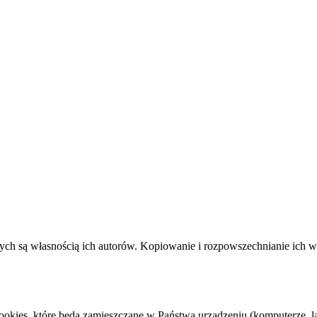
ych są własnością ich autorów. Kopiowanie i rozpowszechnianie ich w j
cookies, które będą zamieszczane w Państwa urządzeniu (komputerze,