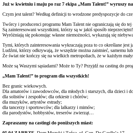
Już w kwietniu i maju po raz 7 ekipa „Mam Talent!” wyruszy n
Czym jest talent? Według definicji to wrodzone predyspozycje do czeg
Twórcy i producenci programu Mam Talent nie ograniczają się do tej d
Są zainteresowani wszystkimi, którzy są w jakiś sposób nieprzeciętni!
Wyróżniają się pokonując własne niemożności, wykazują się niebywałą
Tymi, których zainteresowania wykraczają poza to co określane jest 
Ludźmi, którzy odkrywają, że wszędzie można zaistnieć, samemu lub
Że świat nie kończy się na wielkich metropoliach, że w każdym małym
Może są Waszymi sąsiadami? Może to Ty? Przyjdź na casting do pro
„Mam Talent!” to program dla wszystkich!
Bez granic wiekowych.
Dla amatorów i zawodowców, dla młodych i starszych, dla dzieci i do
dla solistów i zespołów; dla orkiestr i chórów;
dla muzyków, artystów estrady;
dla tancerzy i sportowców; dla lalkarzy i mimów;
dla parodystów, hobbystów, treserów zwierząt…
Zapraszamy na castingi do poniższych miast:
05.04 ZABRZE,
Dom Muzyki i Tańca, ul. Gen. De Gaulle’a 17