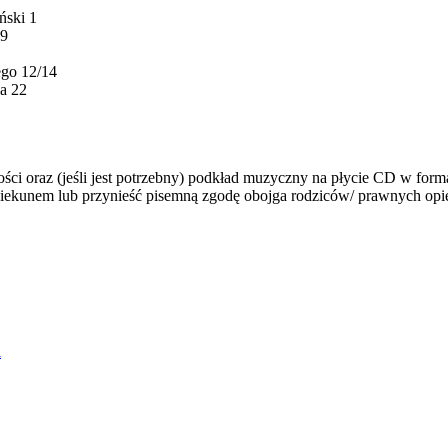
ński 1
79
ego 12/14
a 22
ci oraz (jeśli jest potrzebny) podkład muzyczny na płycie CD w forma
iekunem lub przynieść pisemną zgodę obojga rodziców/ prawnych opi
l