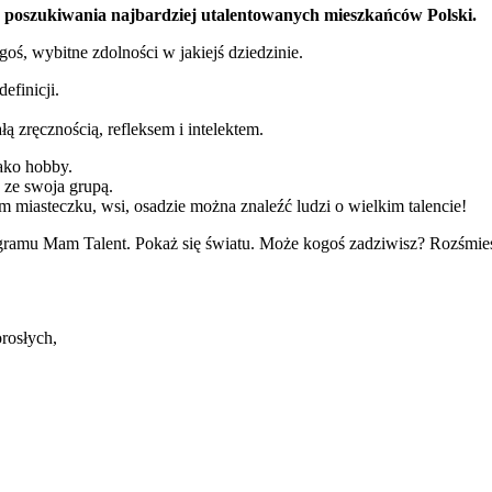
a poszukiwania najbardziej utalentowanych mieszkańców Polski.
oś, wybitne zdolności w jakiejś dziedzinie.
efinicji.
 zręcznością, refleksem i intelektem.
jako hobby.
 ze swoja grupą.
 miasteczku, wsi, osadzie można znaleźć ludzi o wielkim talencie!
gramu Mam Talent. Pokaż się światu. Może kogoś zadziwisz? Rozśmiesz
rosłych,