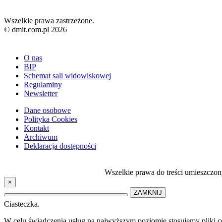
Wszelkie prawa zastrzeżone.
© dmit.com.pl 2026
O nas
BIP
Schemat sali widowiskowej
Regulaminy
Newsletter
Dane osobowe
Polityka Cookies
Kontakt
Archiwum
Deklaracja dostępności
Wszelkie prawa do treści umieszczon
×
ZAMKNIJ
Ciasteczka.
W celu świadczenia usług na najwyższym poziomie stosujemy pliki 