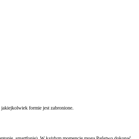
akiejkolwiek formie jest zabronione.
 laptopie, smartfonie). W każdym momencie mogą Państwo dokonać