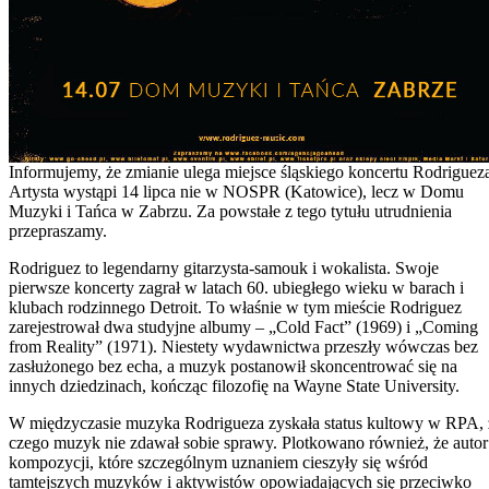
Informujemy, że zmianie ulega miejsce śląskiego koncertu Rodriguez
Artysta wystąpi 14 lipca nie w NOSPR (Katowice), lecz w Domu
Muzyki i Tańca w Zabrzu. Za powstałe z tego tytułu utrudnienia
przepraszamy.
Rodriguez to legendarny gitarzysta-samouk i wokalista. Swoje
pierwsze koncerty zagrał w latach 60. ubiegłego wieku w barach i
klubach rodzinnego Detroit. To właśnie w tym mieście Rodriguez
zarejestrował dwa studyjne albumy – „Cold Fact” (1969) i „Coming
from Reality” (1971). Niestety wydawnictwa przeszły wówczas bez
zasłużonego bez echa, a muzyk postanowił skoncentrować się na
innych dziedzinach, kończąc filozofię na Wayne State University.
W międzyczasie muzyka Rodrigueza zyskała status kultowy w RPA, 
czego muzyk nie zdawał sobie sprawy. Plotkowano również, że autor
kompozycji, które szczególnym uznaniem cieszyły się wśród
tamtejszych muzyków i aktywistów opowiadających się przeciwko