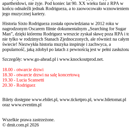
apartheidowi, nie żyje. Pod koniec lat 90. XX wieku fani z RPA w
końcu odnaleźli jednak Rodrigueza, a to zaowocowało wznowieniem
jego muzycznej kariery.
Historia Sixto Rodrigueza została opowiedziana w 2012 roku w
nagrodzonym Oscarem filmie dokumentalnym „Searching for Sugar
Man”, dzięki któremu Rodriguez wreszcie zyskał sławę poza RPA i t
nie tylko w rodzimych Stanach Zjednoczonych, ale również na całym
świecie! Niezwykła historia muzyka inspiruje i zachwyca, a
popularność, jaką zdobył po latach z pewnością jest w pełni zasłużon
Szczegóły: www.go-ahead.pl i www.knockoutprod.net.
18.00 - otwarcie drzwi
18.30 - otwarcie drzwi na salę koncertową
19.30 - Lucia Scansetti
20.30 - Rodriguez
Bilety dostępne www.ebilet.pl, www.ticketpro.pl, www.biletomat.pl
oraz www.eventim.pl
Wszelkie prawa zastrzeżone.
© dmit.com.pl 2026